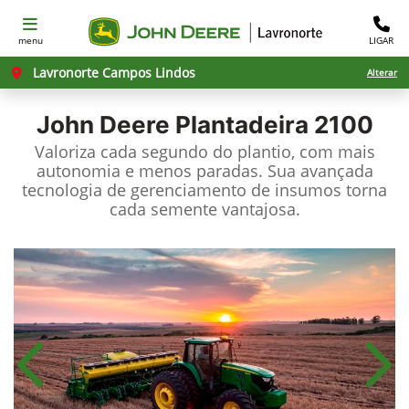
menu
LIGAR
Lavronorte Campos Lindos
Alterar
John Deere
Plantadeira 2100
Valoriza cada segundo do plantio, com mais
autonomia e menos paradas. Sua avançada
tecnologia de gerenciamento de insumos torna
cada semente vantajosa.
Anterior
Próx