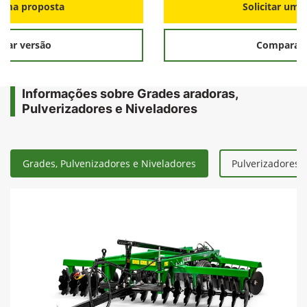
r uma proposta
Solicitar uma
rar versão
Comparar 
Informações sobre Grades aradoras,
Pulverizadores e Niveladores
Grades, Pulvenizadores e Niveladores
Pulverizadores 