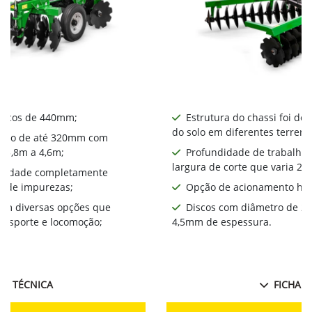
iscos de 440mm​;
Estrutura do chassi foi de
do solo em diferentes terreno
alho de até 320mm com
a 3,8m a 4,6m;
Profundidade de trabalho
largura de corte que varia 2,
bilidade completamente
a de impurezas;
Opção de acionamento hid
com diversas opções que
Discos com diâmetro de 2
ansporte e locomoção;
4,5mm de espessura.
HA TÉCNICA
FICHA T