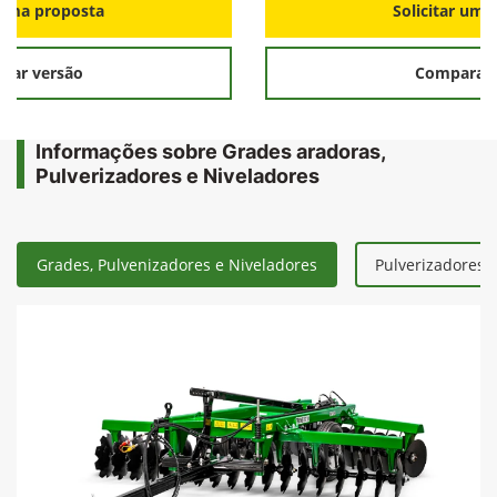
r uma proposta
Solicitar uma
rar versão
Comparar 
Informações sobre Grades aradoras,
Pulverizadores e Niveladores
Grades, Pulvenizadores e Niveladores
Pulverizadores 