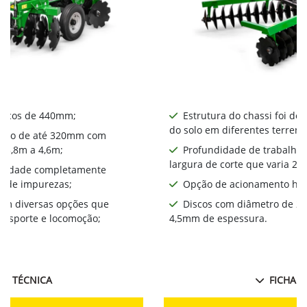
iscos de 440mm​;
Estrutura do chassi foi de
do solo em diferentes terreno
alho de até 320mm com
a 3,8m a 4,6m;
Profundidade de trabalho
largura de corte que varia 2,
bilidade completamente
a de impurezas;
Opção de acionamento hid
com diversas opções que
Discos com diâmetro de 2
ansporte e locomoção;
4,5mm de espessura.
HA TÉCNICA
FICHA T