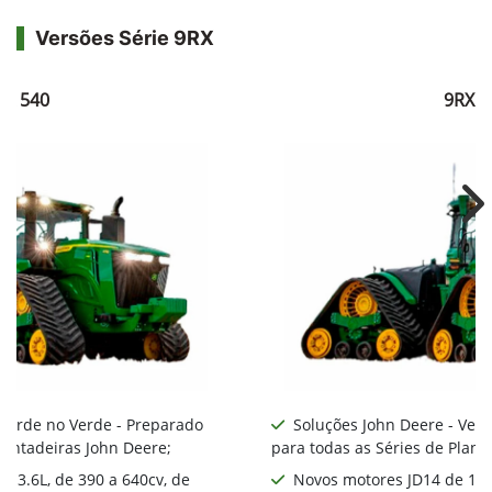
Versões Série 9RX
RX 540
9RX 5
Ne
 Verde no Verde - Preparado
Soluções John Deere - Ver
lantadeiras John Deere;
para todas as Séries de Plant
 13.6L, de 390 a 640cv, de
Novos motores JD14 de 13.6