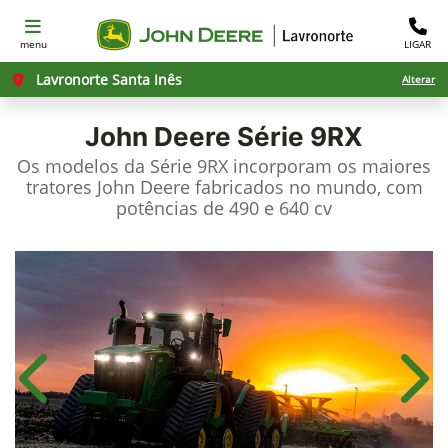
menu
LIGAR
Lavronorte Santa Inês
Alterar
John Deere
Série 9RX
Os modelos da Série 9RX incorporam os maiores
tratores John Deere fabricados no mundo, com
potências de 490 e 640 cv
Anterior
Próx