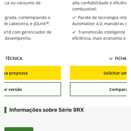
ciência no consumo de
alta confiabilidade e eficiên
combustível;
integrada, contemplando o
Pacote de tecnologia inte
 de cabeceira, e JDLink™;
Automation 4.0, manobras de 
te e18 com gerenciador de
Transmissão inteligente e
ia e desempenho.
eficiência, mais economia e 
HA TÉCNICA
FICHA T
r uma proposta
Solicitar uma
rar versão
Comparar 
Informações sobre Série 9RX