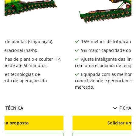
o de plantas (singulação);
16% melhor distribuição de
peracional (ha/h);
9% maior capacidade opera
linhas de plantio e coulter HP,
Ajuste inteligente das linh
mpo de até 50 minutos;
com uma economia de tempo 
ores tecnologias de
Equipada com as melhores
amento de operações do
conectividade e gerenciamen
mercado.
HA TÉCNICA
FICHA T
r uma proposta
Solicitar uma