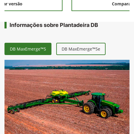
rar versão
Comparar 
Informações sobre Plantadeira DB
DB MaxEmerge™5
DB MaxEmerge™5e