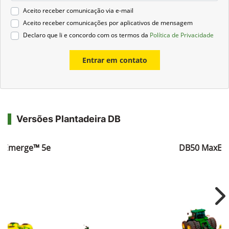
Aceito receber comunicação via e-mail
Aceito receber comunicações por aplicativos de mensagem
Declaro que li e concordo com os termos da
Política de Privacidade
Entrar em contato
Versões Plantadeira DB
xEmerge™ 5e
DB50 MaxEm
Ne