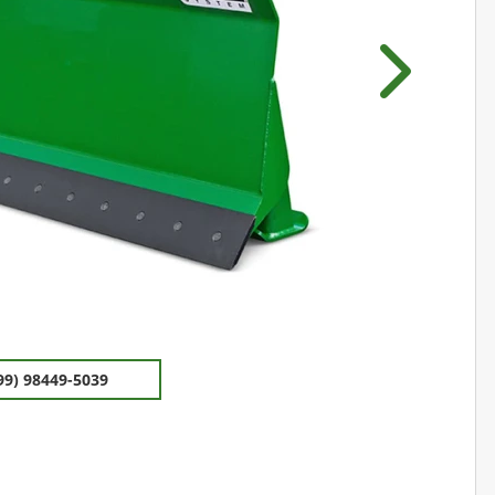
Próximo
99) 98449-5039