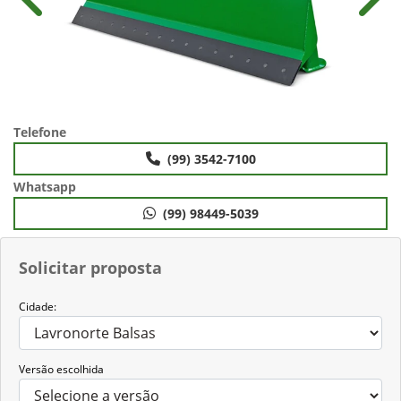
Anterior
Próx
Telefone
(99) 3542-7100
Whatsapp
(99) 98449-5039
Solicitar proposta
Cidade:
Versão escolhida