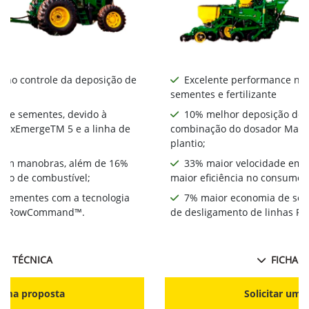
 no controle da deposição de
Excelente performance no 
sementes e fertilizante
 de sementes, devido à
10% melhor deposição de 
MaxEmergeTM 5 e a linha de
combinação do dosador MaxE
plantio;
 em manobras, além de 16%
33% maior velocidade em 
umo de combustível;
maior eficiência no consumo 
 sementes com a tecnologia
7% maior economia de sem
has RowCommand™.
de desligamento de linhas
HA TÉCNICA
FICHA T
r uma proposta
Solicitar uma