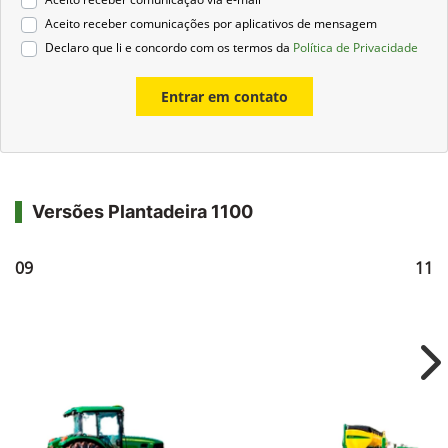
Aceito receber comunicações por aplicativos de mensagem
Declaro que li e concordo com os termos da
Política de Privacidade
Entrar em contato
Versões Plantadeira 1100
1109
111
Ne