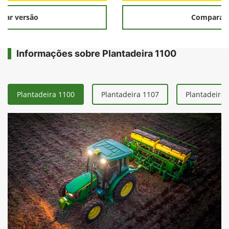
rar versão
Comparar 
Informações sobre Plantadeira 1100
Plantadeira 1100
Plantadeira 1107
Plantadeira 