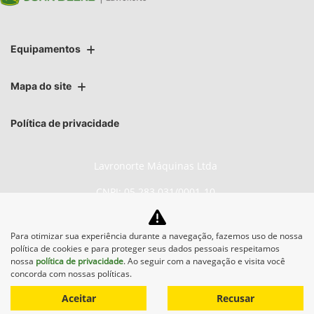
Equipamentos
Mapa do site
Política de privacidade
Lavronorte Máquinas Ltda
CNPJ: 05.283.031/0001-10
Para otimizar sua experiência durante a navegação, fazemos uso de nossa
política de cookies e para proteger seus dados pessoais respeitamos
No trânsito, enxergar o outro
nossa
política de privacidade
. Ao seguir com a navegação e visita você
salva vidas.
concorda com nossas políticas.
Aceitar
Recusar