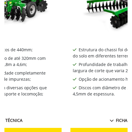
iscos de 440mm​;
Estrutura do chassi foi de
do solo em diferentes terreno
alho de até 320mm com
a 3,8m a 4,6m;
Profundidade de trabalho
largura de corte que varia 2,
bilidade completamente
a de impurezas;
Opção de acionamento hid
com diversas opções que
Discos com diâmetro de 2
ansporte e locomoção;
4,5mm de espessura.
HA TÉCNICA
FICHA T