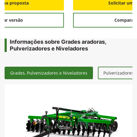
r uma proposta
Solicitar uma
rar versão
Comparar 
Informações sobre Grades aradoras,
Pulverizadores e Niveladores
Grades, Pulvenizadores e Niveladores
Pulverizadores 