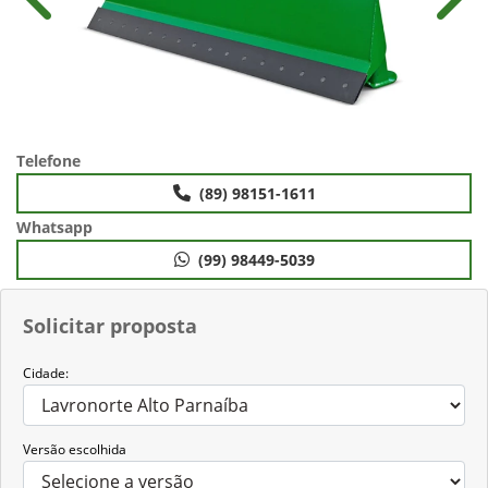
Anterior
Próx
Telefone
(89) 98151-1611
Whatsapp
(99) 98449-5039
Solicitar proposta
Cidade:
Versão escolhida