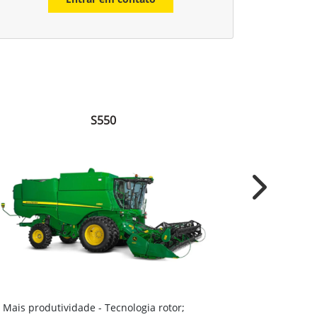
S550
Next
Sistema Dy
Mais produtividade - Tecnologia rotor;