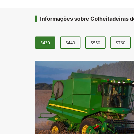
Informações sobre Colheitadeiras d
S430
S440
S550
S760