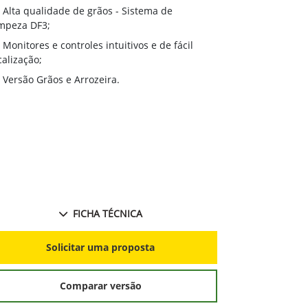
retrilha em a
Alta qualidade de grãos - Sistema de
Sistema AT
mpeza DF3;
peneiras e a v
Monitores e controles intuitivos e de fácil
adaptando-se 
calização;
Active Yie
Versão Grãos e Arrozeira.
produtividade
Combine Ad
calibrações a
de produtivid
independente
no decorrer d
FICHA TÉCNICA
S
Solicitar uma proposta
Comparar versão