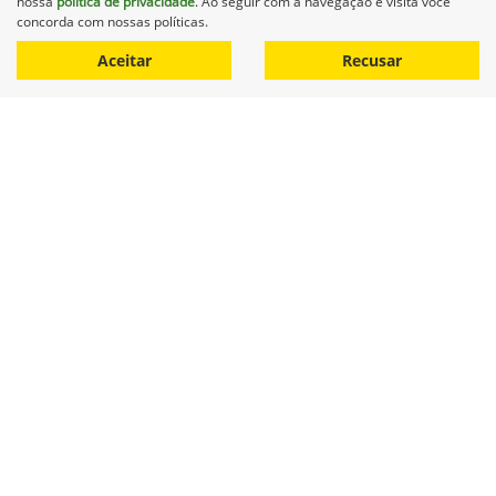
nossa
política de privacidade
. Ao seguir com a navegação e visita você
concorda com nossas políticas.
Aceitar
Recusar
Equipamentos
Mapa do site
Política de privacidade