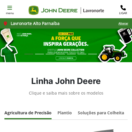
menu
LIGAR
Lavronorte Alto Parnaíba
Alterar
templates.template-01.components.carousel.texts.con
temp
Linha John Deere
Clique e saiba mais sobre os modelos