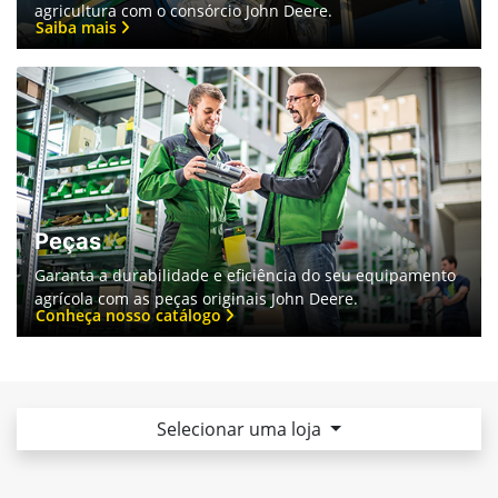
Consórcio John Deere
Descubra uma maneira acessível de potencializar sua
agricultura com o consórcio John Deere.
Saiba mais
Peças
Garanta a durabilidade e eficiência do seu equipamento
agrícola com as peças originais John Deere.
Conheça nosso catálogo