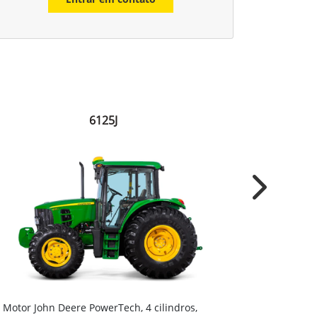
6125J
Next
Embreagem 
Motor John Deere PowerTech, 4 cilindros,