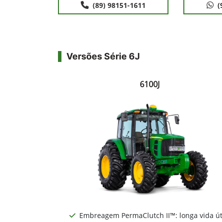
(89) 98151-1611
(
Versões Série 6J
6100J
Embreagem PermaClutch II™: longa vida út