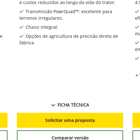
e custos reduzidos ao longo da vida do trator;
4.
Transmissão PowrQuad™: excelente para
terrenos irregulares;
ef
Chassi integral;
ma
de
Opções de agricultura de precisão direto de
fábrica
em
+ 
FICHA TÉCNICA
Solicitar uma proposta
Comparar versão