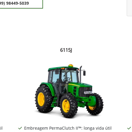
99) 98449-5039
6115J
il
Embreagem PermaClutch II™: longa vida útil