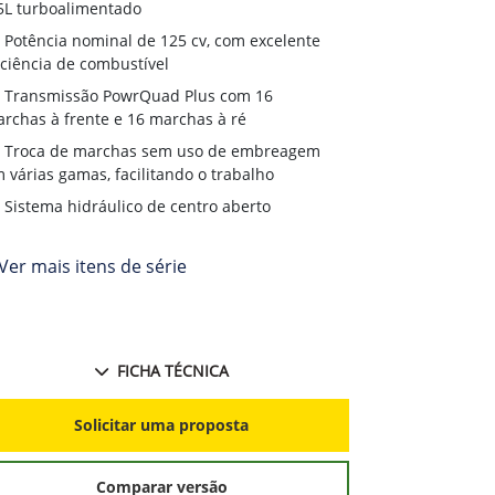
e custos reduz
5L turboalimentado
Transmiss
Potência nominal de 125 cv, com excelente
terrenos irreg
iciência de combustível
Chassi inte
Transmissão PowrQuad Plus com 16
rchas à frente e 16 marchas à ré
Opções de 
fábrica
Troca de marchas sem uso de embreagem
 várias gamas, facilitando o trabalho
Sistema hidráulico de centro aberto
Ver mais itens de série
FICHA TÉCNICA
S
Solicitar uma proposta
Comparar versão