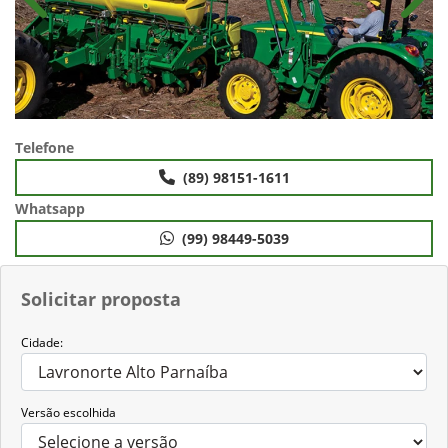
Anterior
Próx
Telefone
(89) 98151-1611
Whatsapp
(99) 98449-5039
Solicitar proposta
Cidade:
Versão escolhida