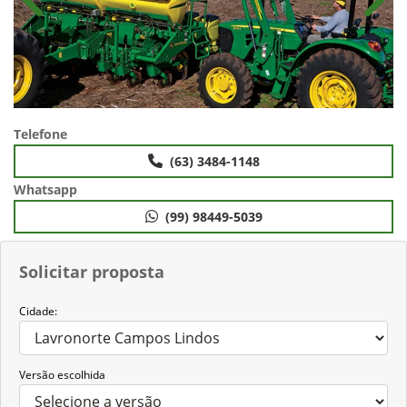
Anterior
Próx
Telefone
(63) 3484-1148
Whatsapp
(99) 98449-5039
Solicitar proposta
Cidade:
Versão escolhida