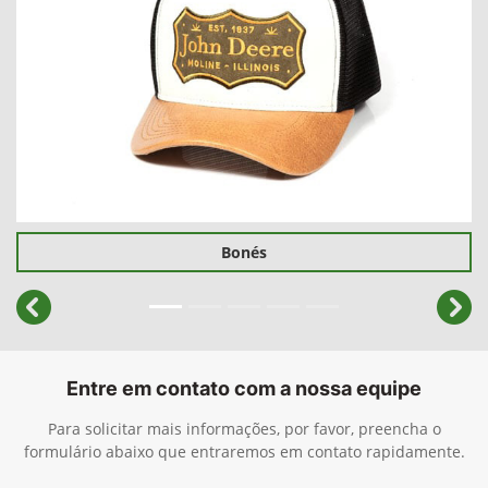
Bonés
templates.template-01.components.carousel.texts.cont
temp
Entre em contato com a nossa equipe
Para solicitar mais informações, por favor, preencha o
formulário abaixo que entraremos em contato rapidamente.