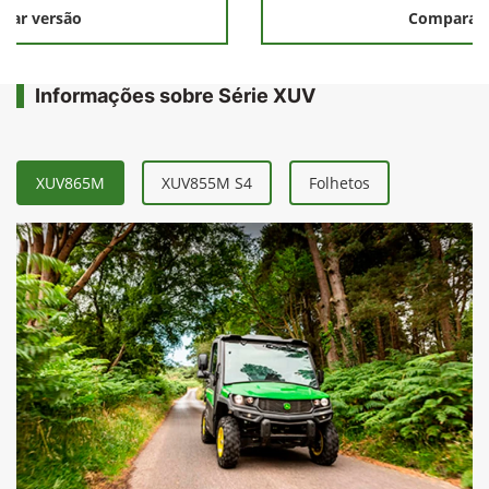
rar versão
Comparar 
Informações sobre Série XUV
XUV865M
XUV855M S4
Folhetos