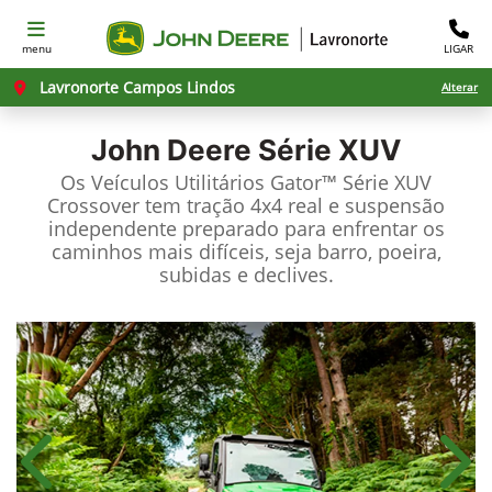
menu
LIGAR
Lavronorte Campos Lindos
Alterar
John Deere
Série XUV
Os Veículos Utilitários Gator™ Série XUV
Crossover tem tração 4x4 real e suspensão
independente preparado para enfrentar os
caminhos mais difíceis, seja barro, poeira,
subidas e declives.
Anterior
Próx