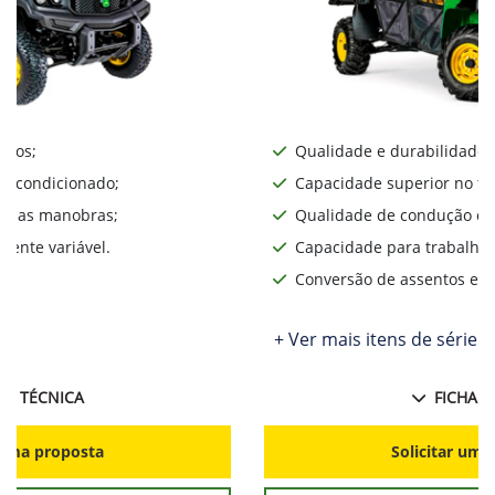
iros;
Qualidade e durabilidade;
ar condicionado;
Capacidade superior no te
lita as manobras;
Qualidade de condução o d
ente variável.
Capacidade para trabalhos
Conversão de assentos e d
+ Ver mais itens de série
HA TÉCNICA
FICHA T
r uma proposta
Solicitar uma