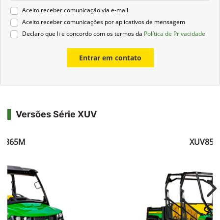
Aceito receber comunicação via e-mail
Aceito receber comunicações por aplicativos de mensagem
Declaro que li e concordo com os termos da
Política de Privacidade
Entrar em contato
Versões Série XUV
V865M
XUV855
Ne