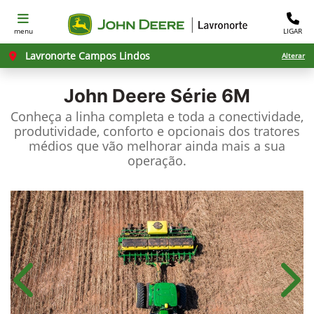
menu
LIGAR
Lavronorte Campos Lindos
Alterar
John Deere
Série 6M
Conheça a linha completa e toda a conectividade,
produtividade, conforto e opcionais dos tratores
médios que vão melhorar ainda mais a sua
operação.
Anterior
Próx