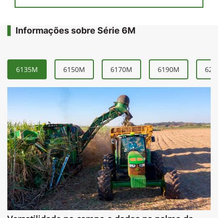
Informações sobre Série 6M
6135M
6150M
6170M
6190M
621