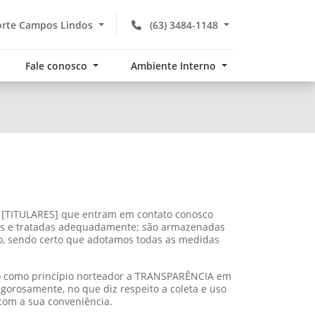
rte Campos Lindos
(63) 3484-1148
Fale conosco
Ambiente Interno
as [TITULARES] que entram em contato conosco
adas e tratadas adequadamente; são armazenadas
o, sendo certo que adotamos todas as medidas
ndo como princípio norteador a TRANSPARÊNCIA em
gorosamente, no que diz respeito a coleta e uso
 com a sua conveniência.