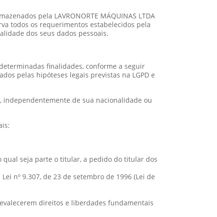
são armazenados pela LAVRONORTE MÁQUINAS LTDA
a todos os requerimentos estabelecidos pela
ialidade dos seus dados pessoais.
 determinadas finalidades, conforme a seguir
dos pelas hipóteses legais previstas na LGPD e
al, independentemente de sua nacionalidade ou
is:
al seja parte o titular, a pedido do titular dos
a Lei nº 9.307, de 23 de setembro de 1996 (Lei de
revalecerem direitos e liberdades fundamentais