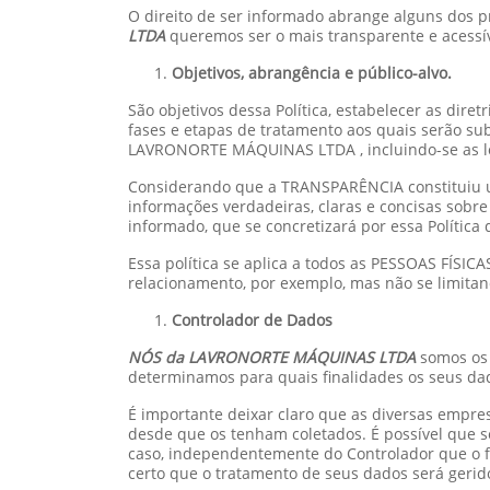
O direito de ser informado abrange alguns dos pr
LTDA
queremos ser o mais transparente e acessív
Objetivos, abrangência e público-alvo.
São objetivos dessa Política, estabelecer as dire
fases e etapas de tratamento aos quais serão s
LAVRONORTE MÁQUINAS LTDA , incluindo-se as l
Considerando que a TRANSPARÊNCIA constituiu um
informações verdadeiras, claras e concisas sobre
informado, que se concretizará por essa Política 
Essa política se aplica a todos as PESSOAS FÍSI
relacionamento, por exemplo, mas não se limitand
Controlador de Dados
NÓS da LAVRONORTE MÁQUINAS LTDA
somos os
determinamos para quais finalidades os seus dad
É importante deixar claro que as diversas empr
desde que os tenham coletados. É possível que 
caso, independentemente do Controlador que o f
certo que o tratamento de seus dados será gerido