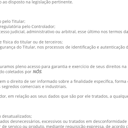
o ao disposto na legislação pertinente.
pelo Titular;
egulatória pelo Controlador;
cesso judicial, administrativo ou arbitral, esse último nos termos d
física do titular ou de terceiros;
gurança do Titular, nos processos de identificação e autenticação 
uramos pleno acesso para garantia e exercício de seus direitos na
do coletados por
NÓS
.
 tem o direito de ser informado sobre a finalidade específica, for
 segredos comerciais e industriais.
ador, em relação aos seus dados que são por ele tratados, a qualq
u desatualizados;
ados desnecessários, excessivos ou tratados em desconformidade 
r de serviço ou produto, mediante requisição expressa, de acordo