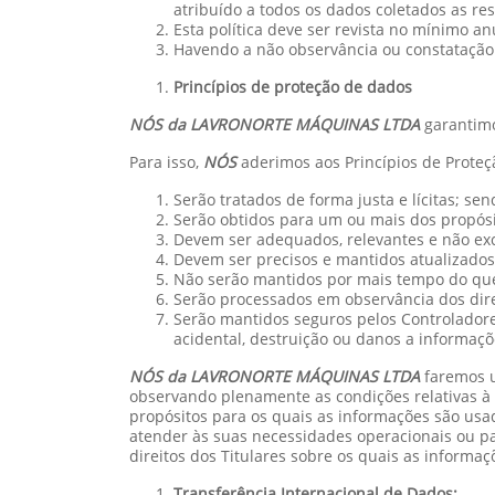
atribuído a todos os dados coletados as re
Esta política deve ser revista no mínimo a
Havendo a não observância ou constatação 
Princípios de proteção de dados
NÓS da LAVRONORTE MÁQUINAS LTDA
garantimo
Para isso,
NÓS
aderimos aos Princípios de Prote
Serão tratados de forma justa e lícitas; s
Serão obtidos para um ou mais dos propósit
Devem ser adequados, relevantes e não exc
Devem ser precisos e mantidos atualizados
Não serão mantidos por mais tempo do que
Serão processados em observância dos direi
Serão mantidos seguros pelos Controladore
acidental, destruição ou danos a informaçõ
NÓS da LAVRONORTE MÁQUINAS LTDA
faremos u
observando plenamente as condições relativas à c
propósitos para os quais as informações são usa
atender às suas necessidades operacionais ou par
direitos dos Titulares sobre os quais as inform
Transferência Internacional de Dados: