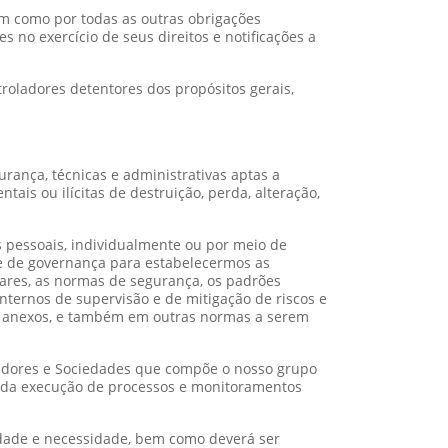
m como por todas as outras obrigações
 no exercício de seus direitos e notificações a
oladores detentores dos propósitos gerais,
ança, técnicas e administrativas aptas a
tais ou ilícitas de destruição, perda, alteração,
 pessoais, individualmente ou por meio de
 e de governança para estabelecermos as
lares, as normas de segurança, os padrões
internos de supervisão e de mitigação de riscos e
eus anexos, e também em outras normas a serem
stadores e Sociedades que compõe o nosso grupo
tir da execução de processos e monitoramentos
idade e necessidade, bem como deverá ser