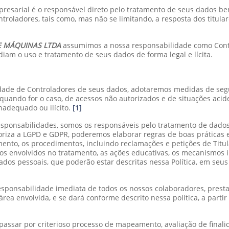
esarial é o responsável direto pelo tratamento de seus dados be
adores, tais como, mas não se limitando, a resposta dos titulares
E MÁQUINAS LTDA
assumimos a nossa responsabilidade como Contr
diam o uso e tratamento de seus dados de forma legal e lícita.
dade de Controladores de seus dados, adotaremos medidas de segur
quando for o caso, de acessos não autorizados e de situações aciden
adequado ou ilícito.
[1]
ponsabilidades, somos os responsáveis pelo tratamento de dados
toriza a LGPD e GDPR, poderemos elaborar regras de boas práticas
ento, os procedimentos, incluindo reclamações e petições de Titu
rsos envolvidos no tratamento, as ações educativas, os mecanismos 
ados pessoais, que poderão estar descritas nessa Política, em s
responsabilidade imediata de todos os nossos colaboradores, pre
 área envolvida, e se dará conforme descrito nessa política, a par
assar por criterioso processo de mapeamento, avaliação de final