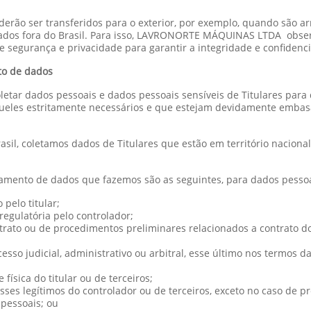
poderão ser transferidos para o exterior, por exemplo, quando 
dos fora do Brasil. Para isso, LAVRONORTE MÁQUINAS LTDA observ
de segurança e privacidade para garantir a integridade e confidenc
to de dados
letar dados pessoais e dados pessoais sensíveis de Titulares para
queles estritamente necessários e que estejam devidamente embasa
sil, coletamos dados de Titulares que estão em território nacion
tamento de dados que fazemos são as seguintes, para dados pessoa
pelo titular;
egulatória pelo controlador;
ato ou de procedimentos preliminares relacionados a contrato do qu
cesso judicial, administrativo ou arbitral, esse último nos termos d
física do titular ou de terceiros;
ses legítimos do controlador ou de terceiros, exceto no caso de p
 pessoais; ou