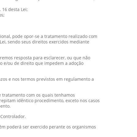
 16 desta Lei;
os;
cional, pode opor-se a tratamento realizado com
i, sendo seus direitos exercidos mediante
remos resposta para esclarecer, ou que não
to e/ou de direito que impedem a adoção
razos e nos termos previstos em regulamento a
e tratamento com os quais tenhamos
repitam idêntico procedimento, exceto nos casos
ento.
 Controlador.
mbém poderá ser exercido perante os organismos