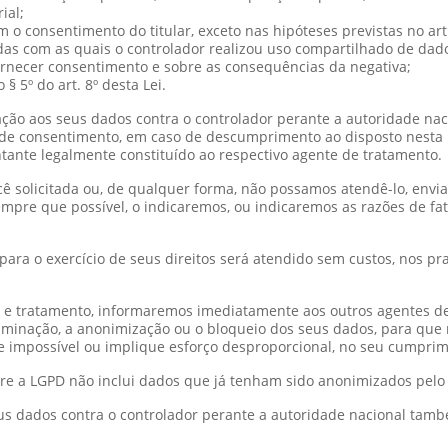
ial;
o consentimento do titular, exceto nas hipóteses previstas no art.
das com as quais o controlador realizou uso compartilhado de dad
ornecer consentimento e sobre as consequências da negativa;
 5º do art. 8º desta Lei.
elação aos seus dados contra o controlador perante a autoridade na
 consentimento, em caso de descumprimento ao disposto nesta Le
tante legalmente constituído ao respectivo agente de tratamento.
 solicitada ou, de qualquer forma, não possamos atendê-lo, envia
mpre que possível, o indicaremos, ou indicaremos as razões de fa
ara o exercício de seus direitos será atendido sem custos, nos p
s e tratamento, informaremos imediatamente aos outros agentes d
liminação, a anonimização ou o bloqueio dos seus dados, para que 
impossível ou implique esforço desproporcional, no seu cumprim
ere a LGPD não inclui dados que já tenham sido anonimizados pelo
 seus dados contra o controlador perante a autoridade nacional ta