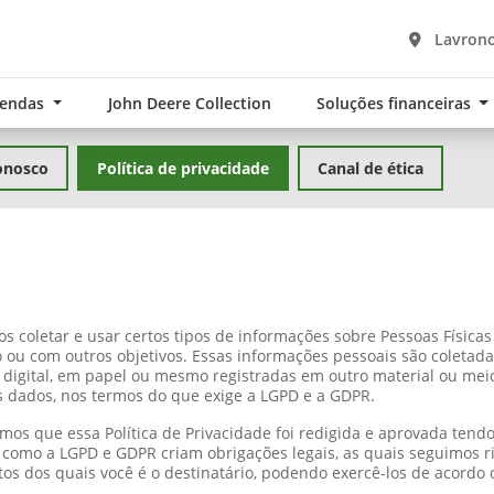
Lavrono
Vendas
John Deere Collection
Soluções financeiras
onosco
Política de privacidade
Canal de ética
s coletar e usar certos tipos de informações sobre Pessoas Físic
co ou com outros objetivos. Essas informações pessoais são colet
igital, em papel ou mesmo registradas em outro material ou mei
s dados, nos termos do que exige a LGPD e a GDPR.
mos que essa Política de Privacidade foi redigida e aprovada te
como a LGPD e GDPR criam obrigações legais, as quais seguimos ri
tos dos quais você é o destinatário, podendo exercê-los de acordo