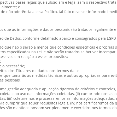
spectivas bases legais que subsidiam e legalizam o respectivo trat
nualmente; e
de não aderência a essa Política, tal fato deve ser informado im
s que as informações e dados pessoais são tratados legalmente e
ção de Dados, conforme detalhado abaixo e consagrados pela LGPD
endo que não o serão a menos que condições específicas e próprias 
os especificados na Lei, e não serão tratados se houver incompati
essivos em relação a esses propósitos;
;
 o necessário;
tos dos Titulares de dados nos termos da Lei,
s que tomarão as medidas técnicas e outras apropriadas para evita
es pessoais,
ma gestão adequada e aplicação rigorosa de critérios e controles, 
oleta e ao uso das informações coletadas, (ii) cumprindo nossas ob
das, (iii) coletaremos e processaremos as informações adequadas,
a cumprir quaisquer requisitos legais, (iv) nos certificaremos da 
ações são mantidas possam ser plenamente exercidos nos termos da 