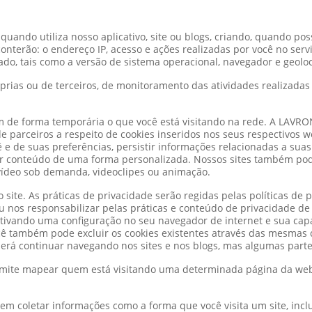
uando utiliza nosso aplicativo, site ou blogs, criando, quando possí
 conterão: o endereço IP, acesso e ações realizadas por você no serv
zado, tais como a versão de sistema operacional, navegador e geoloc
rias ou de terceiros, de monitoramento das atividades realizadas 
m de forma temporária o que você está visitando na rede. A LA
 parceiros a respeito de cookies inseridos nos seus respectivos w
 e de suas preferências, persistir informações relacionadas a suas a
r conteúdo de uma forma personalizada. Nossos sites também pod
vídeo sob demanda, videoclipes ou animação.
 site. As práticas de privacidade serão regidas pelas políticas de
 nos responsabilizar pelas práticas e conteúdo de privacidade de 
ivando uma configuração no seu navegador de internet e sua capaci
cê também pode excluir os cookies existentes através das mesmas 
oderá continuar navegando nos sites e nos blogs, mas algumas part
ite mapear quem está visitando uma determinada página da web
m coletar informações como a forma que você visita um site, inclu