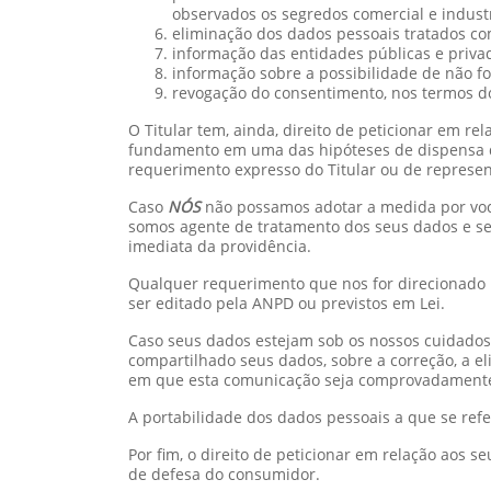
observados os segredos comercial e industr
eliminação dos dados pessoais tratados com 
informação das entidades públicas e priva
informação sobre a possibilidade de não f
revogação do consentimento, nos termos do §
O Titular tem, ainda, direito de peticionar em r
fundamento em uma das hipóteses de dispensa de
requerimento expresso do Titular ou de represen
Caso
NÓS
não possamos adotar a medida por você
somos agente de tratamento dos seus dados e se
imediata da providência.
Qualquer requerimento que nos for direcionado p
ser editado pela ANPD ou previstos em Lei.
Caso seus dados estejam sob os nossos cuidado
compartilhado seus dados, sobre a correção, a e
em que esta comunicação seja comprovadamente 
A portabilidade dos dados pessoais a que se ref
Por fim, o direito de peticionar em relação aos
de defesa do consumidor.