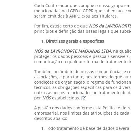
Cada Controlador que compõe o nosso grupo empr
mencionadas na LGPD e GDPR que cabem aos control
serem emitidas à ANPD e/ou aos Titulares.
Por fim, esteja certo de que
NÓS da LAVRONORT
princípios e definição das bases legais que subsi
Diretrizes gerais e específicas
NÓS da LAVRONORTE MÁQUINAS LTDA,
na quali
proteger os dados pessoais e pessoais sensíveis, 
comunicação ou qualquer forma de tratamento in
Também, no âmbito de nossas competências e res
associações, e para tanto, nos termos do que au
condições de organização, o regime de funcionam
técnicos, as obrigações específicas para os dive
outros aspectos relacionados ao tratamento de d
por
NÓS
estabelecidas.
[2]
A gestão dos dados conforme esta Política é de 
empresarial, nos limites das atribuições de cada
descritos abaixo:
Todo tratamento de base de dados deverá p