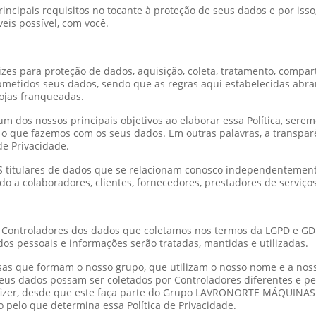
incipais requisitos no tocante à proteção de seus dados e por isso
eis possível, com você.
trizes para proteção de dados, aquisição, coleta, tratamento, compar
ubmetidos seus dados, sendo que as regras aqui estabelecidas ab
ojas franqueadas.
 dos nossos principais objetivos ao elaborar essa Política, sere
 o que fazemos com os seus dados. Em outras palavras, a transparên
de Privacidade.
CAS titulares de dados que se relacionam conosco independentemen
o a colaboradores, clientes, fornecedores, prestadores de serviços,
 Controladores dos dados que coletamos nos termos da LGPD e GD
os pessoais e informações serão tratadas, mantidas e utilizadas.
esas que formam o nosso grupo, que utilizam o nosso nome e a nos
seus dados possam ser coletados por Controladores diferentes e p
izer, desde que este faça parte do Grupo LAVRONORTE MÁQUINAS L
 pelo que determina essa Política de Privacidade.