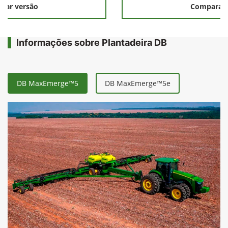
rar versão
Comparar 
Informações sobre Plantadeira DB
DB MaxEmerge™5
DB MaxEmerge™5e