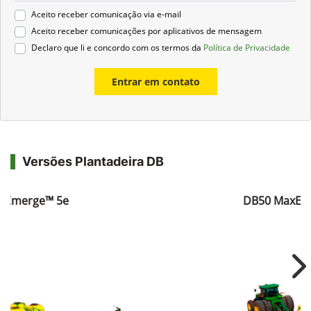
Aceito receber comunicação via e-mail
Aceito receber comunicações por aplicativos de mensagem
Declaro que li e concordo com os termos da
Política de Privacidade
Entrar em contato
Versões Plantadeira DB
xEmerge™ 5e
DB50 MaxEm
Ne