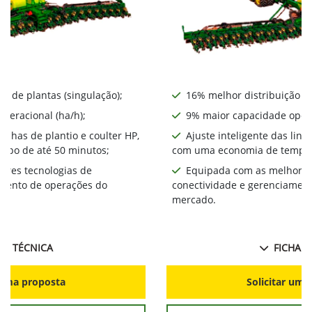
o de plantas (singulação);
16% melhor distribuição de
peracional (ha/h);
9% maior capacidade opera
linhas de plantio e coulter HP,
Ajuste inteligente das linh
mpo de até 50 minutos;
com uma economia de tempo 
ores tecnologias de
Equipada com as melhores
amento de operações do
conectividade e gerenciamen
mercado.
HA TÉCNICA
FICHA T
r uma proposta
Solicitar uma