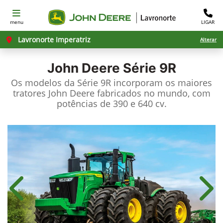
menu
LIGAR
Lavronorte Imperatriz
Alterar
John Deere
Série 9R
Os modelos da Série 9R incorporam os maiores
tratores John Deere fabricados no mundo, com
potências de 390 e 640 cv.
Anterior
Próx