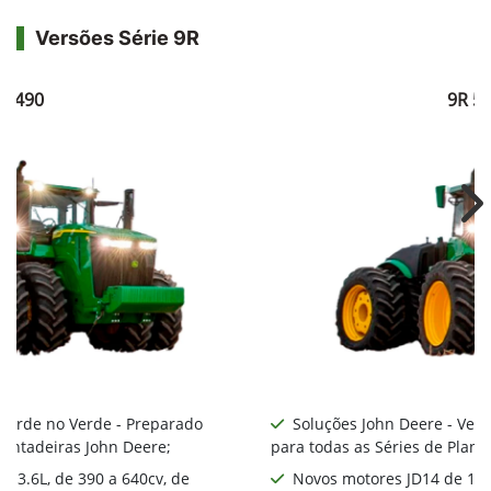
Versões Série 9R
R 490
9R 5
Ne
 Verde no Verde - Preparado
Soluções John Deere - Ver
lantadeiras John Deere;
para todas as Séries de Plant
 13.6L, de 390 a 640cv, de
Novos motores JD14 de 13.6