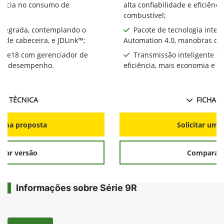
ciência no consumo de
alta confiabilidade e eficiên
combustível;
integrada, contemplando o
Pacote de tecnologia inte
 de cabeceira, e JDLink™;
Automation 4.0, manobras de 
te e18 com gerenciador de
Transmissão inteligente e
ia e desempenho.
eficiência, mais economia e 
HA TÉCNICA
FICHA T
r uma proposta
Solicitar uma
rar versão
Comparar 
Informações sobre Série 9R