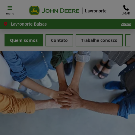
menu
LIGAR
Lavronorte Balsas
Alterar
Quem somos
Contato
Trabalhe conosco
Po