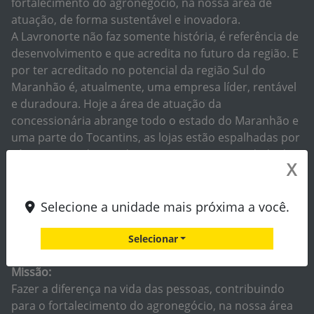
fortalecimento do agronegócio, na nossa área de
atuação, de forma sustentável e inovadora.
A Lavronorte não faz somente história, é referência de
desenvolvimento e que acredita no futuro da região. E
por ter acreditado no potencial da região Sul do
Maranhão é, atualmente, uma empresa líder, rentável
e duradoura. Hoje a área de atuação da
concessionária abrange todo o estado do Maranhão e
uma parte do Tocantins, as lojas estão espalhadas por
várias partes do estado, com sua Matriz na cidade de
X
Balsas - MA e filiais em: Alto Parnaíba - MA, Campos
Lindos – TO, Chapadinha - MA, Imperatriz – MA e Santa
Inês -MA, todas com instalações modernas e serviços
Selecione a unidade mais próxima a você.
de qualidade para satisfazer as necessidades dos
clientes e de toda a região.
Selecionar
Missão:
Fazer a diferença na vida das pessoas, contribuindo
para o fortalecimento do agronegócio, na nossa área