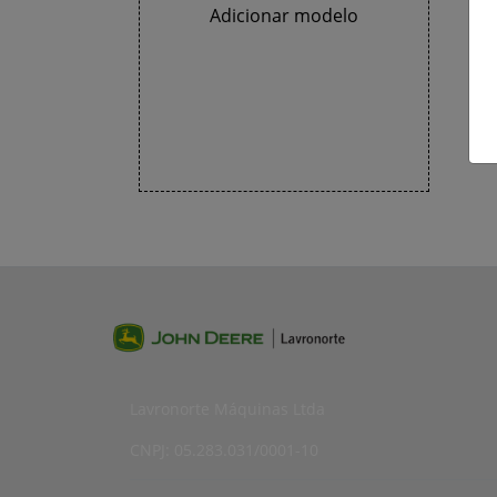
Adicionar modelo
Lavronorte Máquinas Ltda
CNPJ: 05.283.031/0001-10