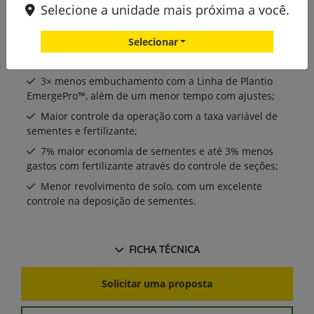
Selecione a unidade mais próxima a você.
Selecionar
3× menos embuchamento com a Linha de Plantio
EmergePro™, além de um menor tempo com ajustes;
Maior controle da operação com a taxa variável de
sementes e fertilizante;
7% maior economia de sementes e até 3% menos
gastos com fertilizante através do controle de seções;
Menor revolvimento de solo, com um excelente
controle na deposição de sementes.
FICHA TÉCNICA
Solicitar uma proposta