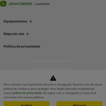
Equipamentos
Mapa do site
Política de privacidade
Lavronorte Máquinas Ltda
CNPJ: 05.283.031/0001-10
Para otimizar sua experiência durante a navegação, fazemos uso de nossa
política de cookies e para proteger seus dados pessoais respeitamos
No trânsito, enxergar o outro
nossa
política de privacidade
. Ao seguir com a navegação e visita você
salva vidas.
concorda com nossas políticas.
Aceitar
Recusar