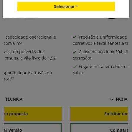
Selecionar
or capacidade operacional e
Precisão e uniformidade na
0 com 6 m³
corretivos e fertilizantes a tax
chassi do pulverizador
Caixa em aço Inox 304, alt
comuns, e vão livre de 1,52
corrosão;
Engate e Trailer robustos 
disponibilidade através do
caixa;
upport™
HA TÉCNICA
FICHA T
r uma proposta
Solicitar uma
rar versão
Comparar 