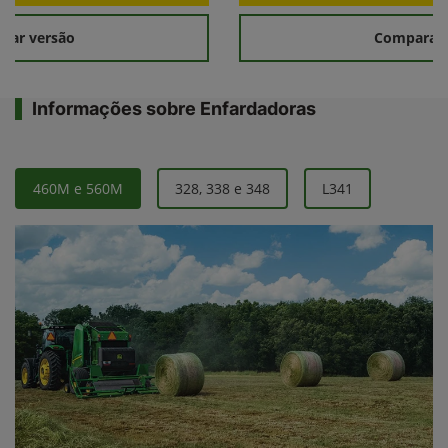
rar versão
Comparar 
Informações sobre Enfardadoras
460M e 560M
328, 338 e 348
L341