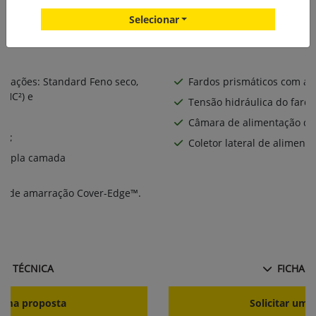
Selecionar
gurações: Standard Feno seco,
Fardos prismáticos com al
 HC²) e
Tensão hidráulica do fardo
Câmara de alimentação de
RO;
Coletor lateral de alimenta
 tripla camada
e de amarração Cover-Edge™.
ie
HA TÉCNICA
FICHA T
r uma proposta
Solicitar uma