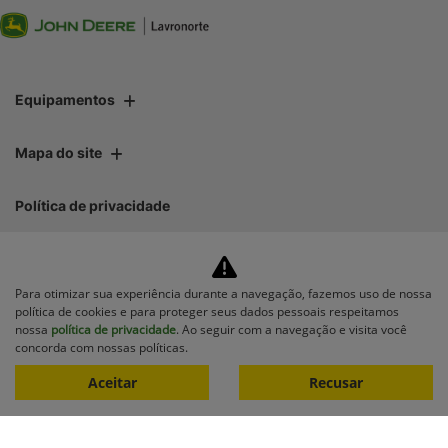
Equipamentos
Mapa do site
Política de privacidade
Lavronorte Máquinas Ltda
Para otimizar sua experiência durante a navegação, fazemos uso de nossa
CNPJ: 05.283.031/0001-10
política de cookies e para proteger seus dados pessoais respeitamos
nossa
política de privacidade
. Ao seguir com a navegação e visita você
concorda com nossas políticas.
Aceitar
Recusar
No trânsito, enxergar o outro
salva vidas.