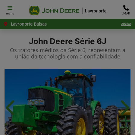
menu
LIGAR
Lavronorte Balsas
Alterar
John Deere
Série 6J
Os tratores médios da Série 6J representam a
união da tecnologia com a confiabilidade
Anterior
Próx