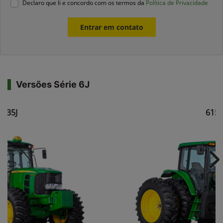
Declaro que li e concordo com os termos da
Política de Privacidade
Entrar em contato
Versões Série 6J
6135J
6150
Ne