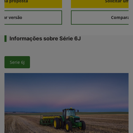
r uma proposta
Solicitar uma
rar versão
Comparar 
Informações sobre Série 6J
Serie 6J