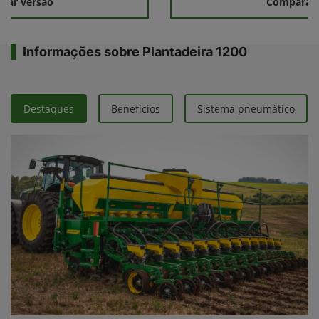
rar versão
Comparar 
Informações sobre Plantadeira 1200
Destaques
Benefícios
Sistema pneumático