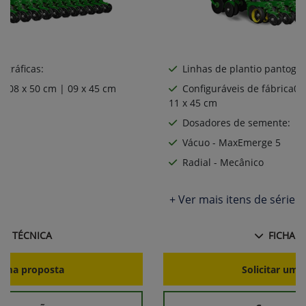
ográficas:
Linhas de plantio pantográ
ca08 x 50 cm | 09 x 45 cm
Configuráveis de fábrica06
11 x 45 cm
:
Dosadores de semente:
Vácuo - MaxEmerge 5
Radial - Mecânico
ie
+ Ver mais itens de série
HA TÉCNICA
FICHA T
r uma proposta
Solicitar uma