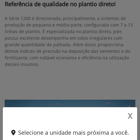
Referência de qualidade no plantio direto!
A Série 1200 é direcionada, principalmente, a sistemas de
produção de pequeno e médio porte, configurada com 7 a 13
linhas de plantio. É especializada no plantio direto, pois
possui excelente desempenho em solos irregulares com
grande quantidade de palhada. Além disso, proporciona
ótimos índices de precisão na deposição das sementes e do
fertilizante, com notável economia e eficiência na utilização
desses insumos.
X
Selecione a unidade mais próxima a você.