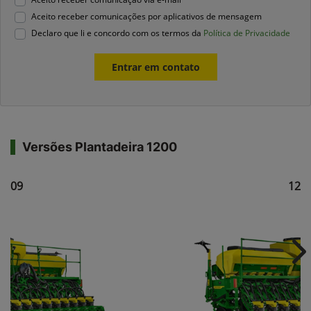
Aceito receber comunicações por aplicativos de mensagem
Declaro que li e concordo com os termos da
Política de Privacidade
Entrar em contato
Versões Plantadeira 1200
1209
121
Ne