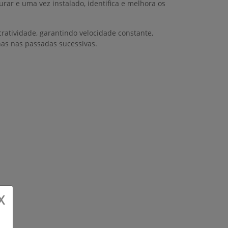
gurar e uma vez instalado, identifica e melhora os
ratividade, garantindo velocidade constante,
has nas passadas sucessivas.
X