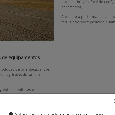
Auto Calibração: fácil de confi
parâmetros;
Aumente a performance e a luc
reduzindo sobreposições e fal
s de equipamentos
a solução de orientação móvel
ões agrícolas durante a
guintes monitores e
Selecione a unidade mais próxima a você.