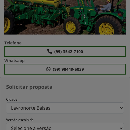
Anterior
Próx
Telefone
(99) 3542-7100
Whatsapp
(99) 98449-5039
Solicitar proposta
Cidade:
Versão escolhida