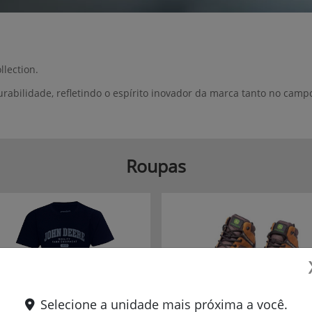
lection.
urabilidade, refletindo o espírito inovador da marca tanto no cam
Roupas
el.texts.control_prev
Selecione a unidade mais próxima a você.