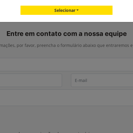
Botas
Camisetas
Selecionar
Entre em contato com a nossa equipe
ormações, por favor, preencha o formulário abaixo que entraremos