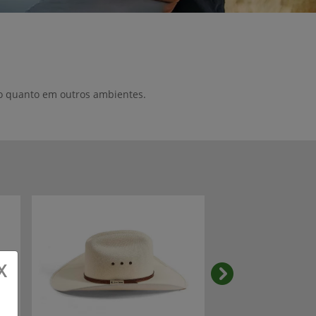
po quanto em outros ambientes.
X
templates.templa