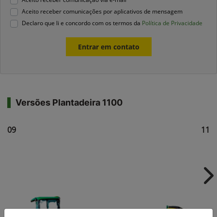
Aceito receber comunicações por aplicativos de mensagem
Declaro que li e concordo com os termos da
Política de Privacidade
Entrar em contato
Versões Plantadeira 1100
1109
111
Ne