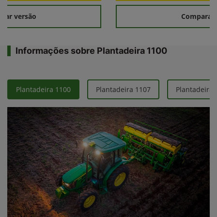
rar versão
Comparar 
Informações sobre Plantadeira 1100
Plantadeira 1100
Plantadeira 1107
Plantadeira 