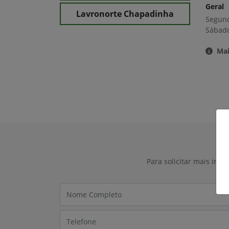
Geral
Lavronorte Chapadinha
Segund
Sábado
Mai
Para solicitar mais inf