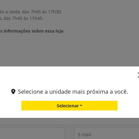
a a sexta, das 7h45 às 17h30.
, das 7h45 às 11h45.
s informações sobre essa loja
Fale conosco
Selecione a unidade mais próxima a você.
ormações, por favor, preencha o formulário abaixo que entraremos
Selecionar