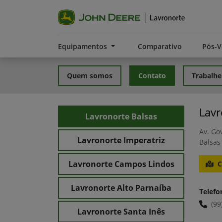
Equipamentos
Comparativo
Pós-
Quem somos
Contato
Trabalhe
Lavr
Lavronorte Balsas
Av. Gov
Lavronorte Imperatriz
Balsas
Lavronorte Campos Lindos
C
Lavronorte Alto Parnaíba
Telefo
(99
Lavronorte Santa Inês