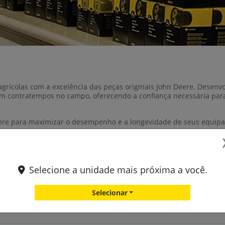
rícolas com a excelência das peças originais John Deere. Desenvo
m contratempos no campo, oferecendo a confiança necessária para
ere para maximizar o desempenho e a longevidade de seus equipa
Selecione a unidade mais próxima a você.
Entre em contato com a nossa equipe
Selecionar
ormações, por favor, preencha o formulário abaixo que entraremos