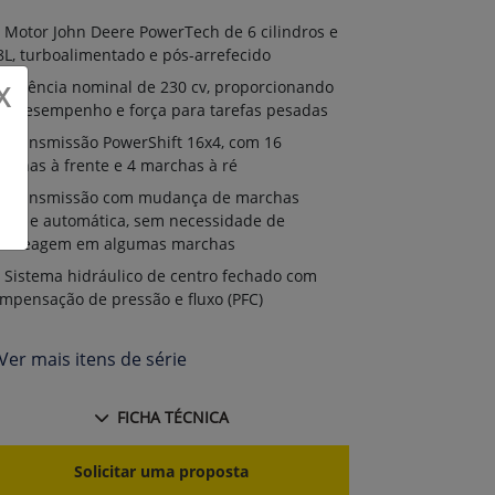
Motor John Deere PowerTech de 6 cilindros e
8L, turboalimentado e pós-arrefecido
Potência nominal de 230 cv, proporcionando
X
to desempenho e força para tarefas pesadas
Transmissão PowerShift 16x4, com 16
rchas à frente e 4 marchas à ré
Transmissão com mudança de marchas
ave e automática, sem necessidade de
mbreagem em algumas marchas
Sistema hidráulico de centro fechado com
mpensação de pressão e fluxo (PFC)
Ver mais itens de série
FICHA TÉCNICA
Solicitar uma proposta