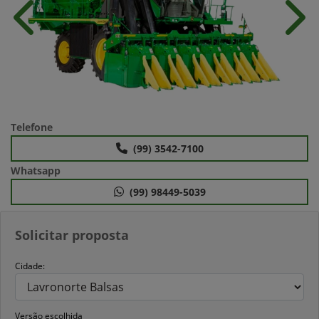
Anterior
Próx
Telefone
(99) 3542-7100
Whatsapp
(99) 98449-5039
Solicitar proposta
Cidade:
Versão escolhida