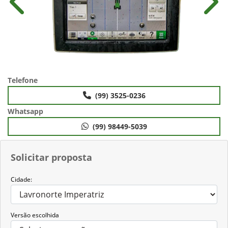
Anterior
Próx
Telefone
(99) 3525-0236
Whatsapp
(99) 98449-5039
Solicitar proposta
Cidade:
Versão escolhida