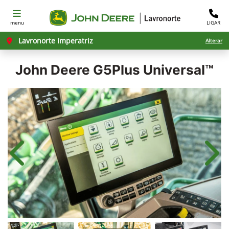
menu
LIGAR
Lavronorte Imperatriz
Alterar
John Deere
G5Plus Universal™
Anterior
Próx