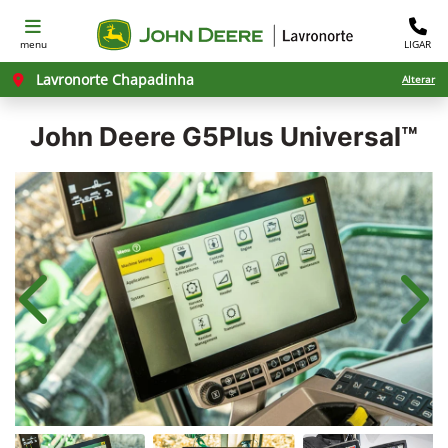
menu
LIGAR
Lavronorte Chapadinha
Alterar
John Deere
G5Plus Universal™
Anterior
Próx