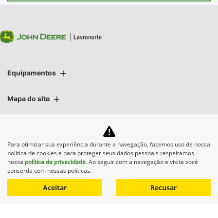
Equipamentos
Mapa do site
Política de privacidade
Para otimizar sua experiência durante a navegação, fazemos uso de nossa
política de cookies e para proteger seus dados pessoais respeitamos
nossa
política de privacidade
. Ao seguir com a navegação e visita você
concorda com nossas políticas.
No trânsito, enxergar o outro
Aceitar
Recusar
salva vidas.