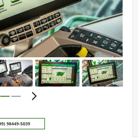
ior
Próximo
99) 98449-5039