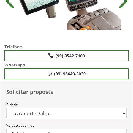
Anterior
Próx
Telefone
(99) 3542-7100
Whatsapp
(99) 98449-5039
Solicitar proposta
Cidade:
Versão escolhida