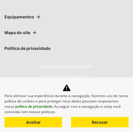
Equipamentos
Mapa do site
Política de privacidade
Lavronorte Máquinas Ltda
CNPJ: 05.283.031/0001-10
Para otimizar sua experiência durante a navegação, fazemos uso de nossa
política de cookies e para proteger seus dados pessoais respeitamos
No trânsito, enxergar o outro
nossa
política de privacidade
. Ao seguir com a navegação e visita você
salva vidas.
concorda com nossas políticas.
Aceitar
Recusar
Desenvolvido pela DEALERSPACE ® Direitos Reservados.