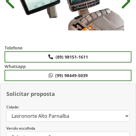
Anterior
Próx
Telefone
(89) 98151-1611
Whatsapp
(99) 98449-5039
Solicitar proposta
Cidade:
Versão escolhida