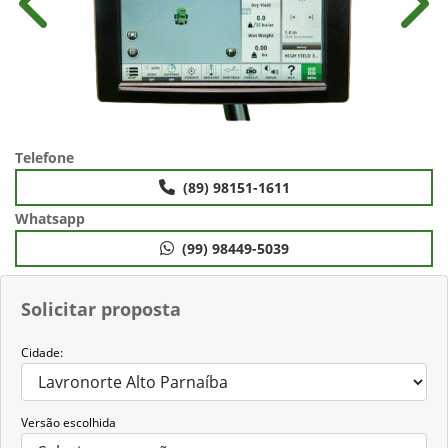
Anterior
Próx
Telefone
(89) 98151-1611
Whatsapp
(99) 98449-5039
Solicitar proposta
Cidade:
Versão escolhida