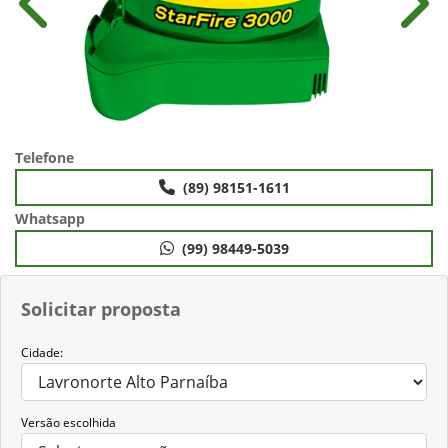
Anterior
Próx
Telefone
(89) 98151-1611
Whatsapp
(99) 98449-5039
Solicitar proposta
Cidade:
Versão escolhida