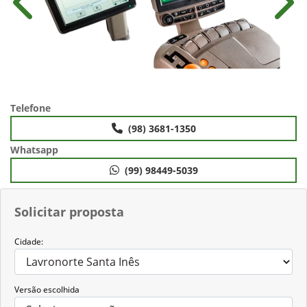
Anterior
Próx
Telefone
(98) 3681-1350
Whatsapp
(99) 98449-5039
Solicitar proposta
Cidade:
Versão escolhida