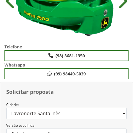
Anterior
Próx
Telefone
(98) 3681-1350
Whatsapp
(99) 98449-5039
Solicitar proposta
Cidade:
Versão escolhida