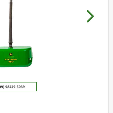
Próximo
99) 98449-5039