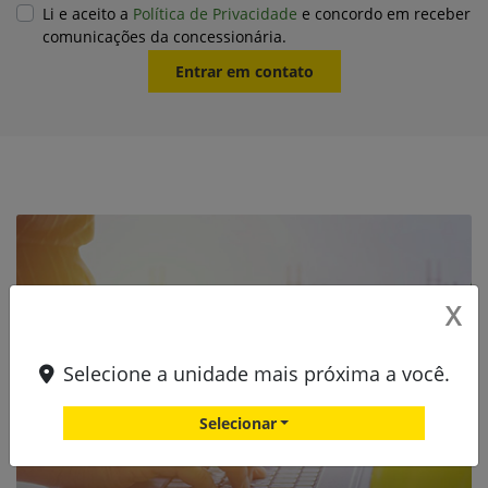
Preferência de contato:
Whatsapp
Telefone
Email
Li e aceito a
Política de Privacidade
e concordo em receber
comunicações da concessionária.
Entrar em contato
X
Selecione a unidade mais próxima a você.
Selecionar