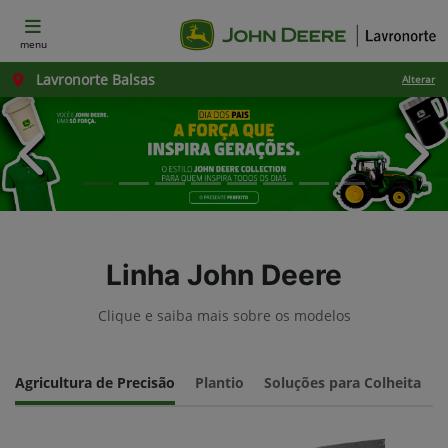
menu
Lavronorte Balsas
Alterar
templates.template-01.components.carousel.texts.con
temp
Linha John Deere
Clique e saiba mais sobre os modelos