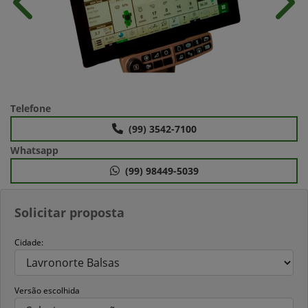
Anterior
Próx
Telefone
(99) 3542-7100
Whatsapp
(99) 98449-5039
Solicitar proposta
Cidade:
Versão escolhida