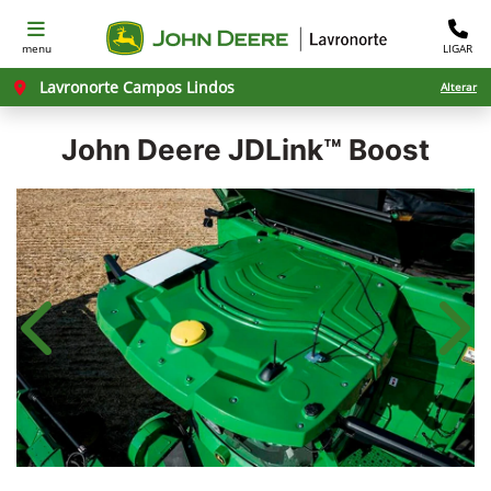
menu
LIGAR
Lavronorte Campos Lindos
Alterar
John Deere
JDLink™ Boost
Anterior
Próx